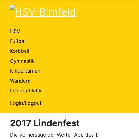
HSV
Fußball
Korbball
Gymnastik
Kinderturnen
Wandern
Leichtathletik
Login/Logout
2017 Lindenfest
Die Vorhersage der Wetter-App des 1.